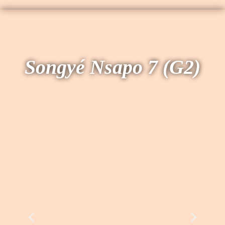
Songyé Nsapo 7 (G2)