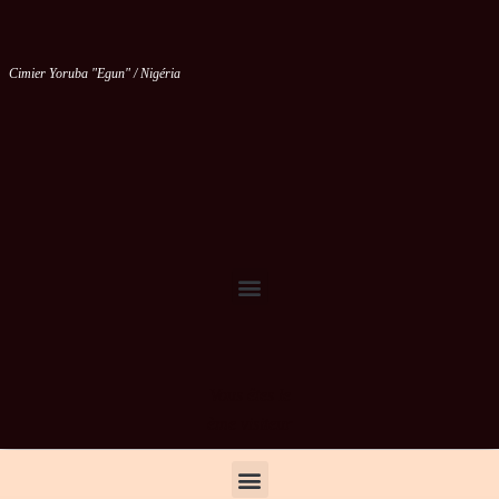
Cimier Yoruba "Egun" / Nigéria
Vous êtes le
ème visiteur