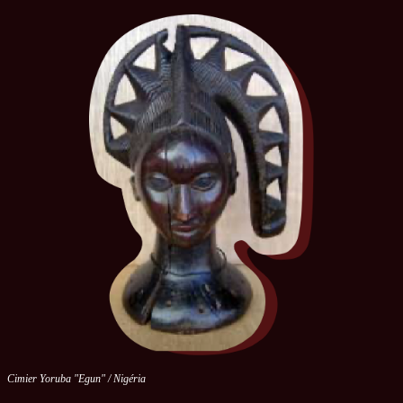
Cimier Yoruba "Egun" / Nigéria