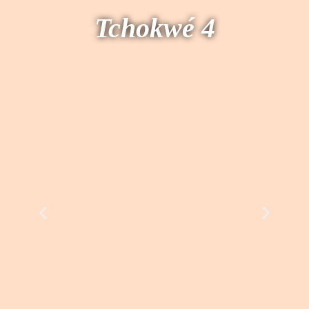
T
chokwé 4