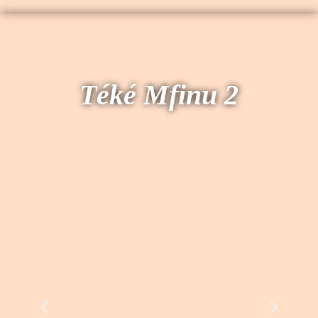
Téké Mfinu 2