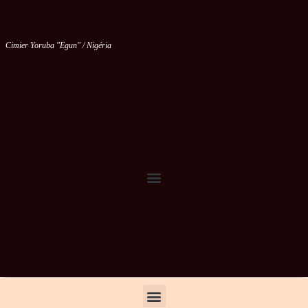
Cimier Yoruba "Egun" / Nigéria
Vous êtes le
ème visiteur