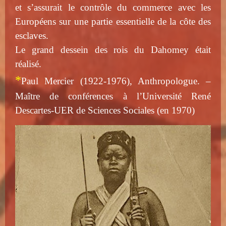
et s’assurait le contrôle du commerce avec les
Européens sur une partie essentielle de la côte des
esclaves.
Le grand dessein des rois du Dahomey était
réalisé.
*
Paul Mercier (1922-1976), Anthropologue. –
Maître de conférences à l’Université René
Descartes-UER de Sciences Sociales (en 1970)