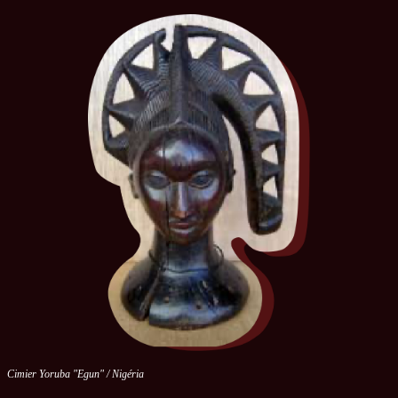
Cimier Yoruba "Egun" / Nigéria