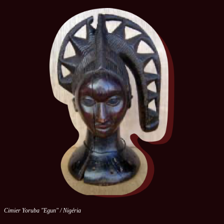
Cimier Yoruba "Egun" / Nigéria