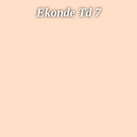
E
konde Td 7