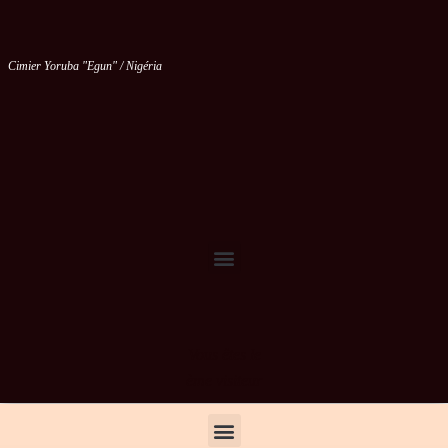
Cimier Yoruba "Egun" / Nigéria
Vous êtes le
ème visiteur