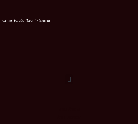
Cimier Yoruba "Egun" / Nigéria
Vous êtes le
ème visiteur