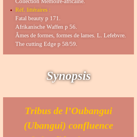
Collection Mémoire-africaine.
Réf. littéraires :
Fatal beauty p 171.
Afrikanische Waffen p 56.
Âmes de formes, formes de lames. L. Lefebvre.
The cutting Edge p 58/59.
Synopsis
Tribus de l’Oubangui
(Ubangui) confluence