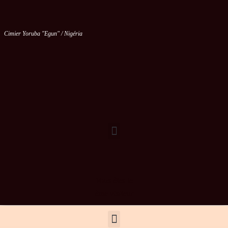
Cimier Yoruba "Egun" / Nigéria
Vous êtes le
ème visiteur