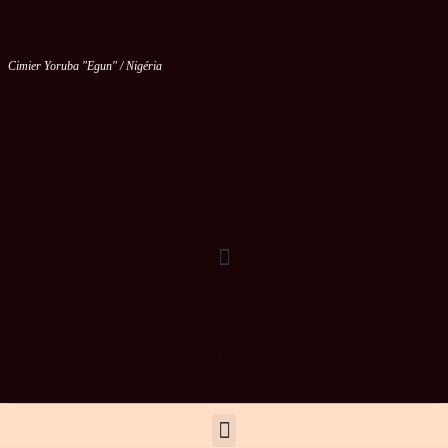
Cimier Yoruba "Egun" / Nigéria
Vous êtes le
ème visiteur