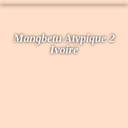
M
angbetu Atypique 2
Ivoire