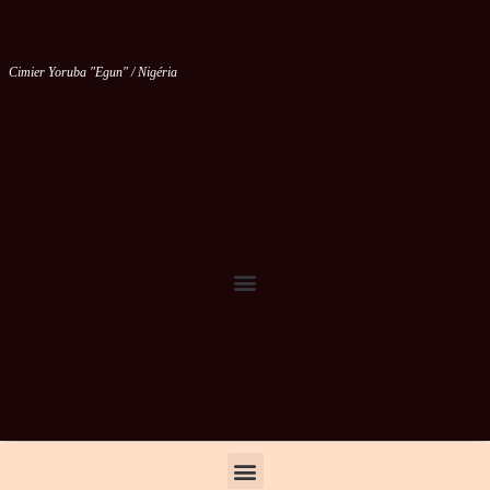
Cimier Yoruba "Egun" / Nigéria
Vous êtes le
ème visiteur