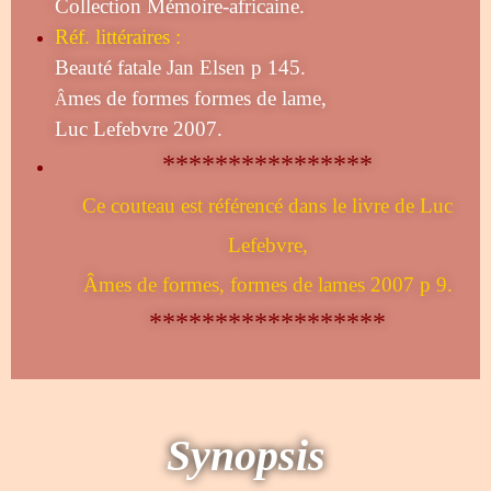
Collection Mémoire-africaine.
Réf. littéraires :
Beauté fatale Jan Elsen p 145.
mes de formes formes de lame,
Â
Luc Lefebvre 2007.
****************
Ce couteau est référencé dans le livre de Luc
Lefebvre,
Âmes de formes, formes de lames 2007 p 9.
******************
Synopsis