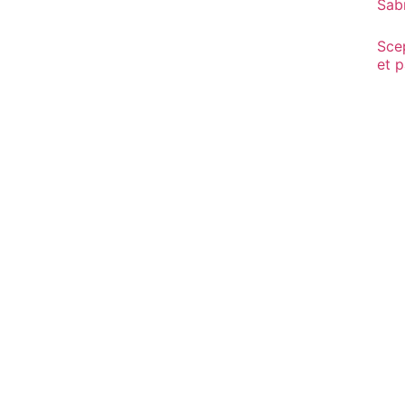
Sab
Sce
et 