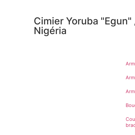
Cimier Yoruba "Egun" 
Nigéria
Arm
Arm
Arm
Bouc
Cou
bra