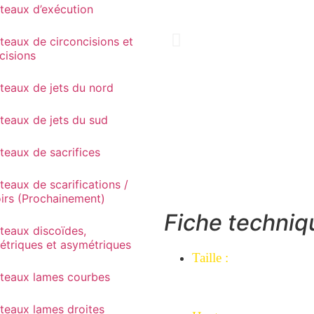
teaux d’exécution
teaux de circoncisions et
cisions
teaux de jets du nord
teaux de jets du sud
teaux de sacrifices
eaux de scarifications /
oirs (Prochainement)
Fiche techniq
teaux discoïdes,
étriques et asymétriques
Taille
:
teaux lames courbes
Largeur de lame : 8,1
plus large.
teaux lames droites