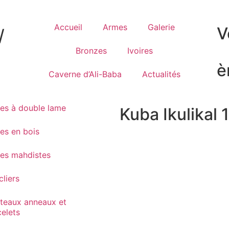
Accueil
Armes
Galerie
V
/
Bronzes
Ivoires
è
Caverne d’Ali-Baba
Actualités
es à double lame
Kuba Ikulikal 1
es en bois
es mahdistes
liers
teaux anneaux et
celets