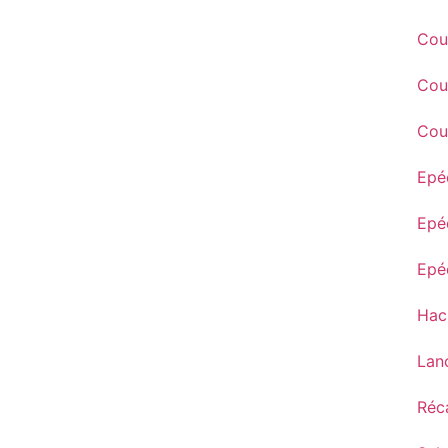
Cout
Cou
Cou
Epé
Epé
Epé
Hac
Lan
Réc