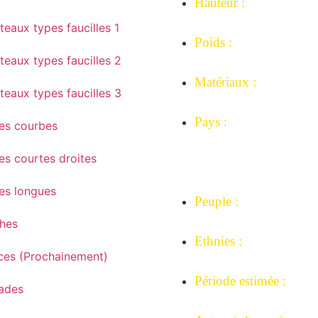
Hauteur :
37 cm.
eaux types faucilles 1
Poids :
teaux types faucilles 2
352 grammes.
Matériaux :
teaux types faucilles 3
Cuivre rouge, bois.
Pays :
es courbes
Ex Zaïre, République
es courtes droites
Démocratique du Con
République Centrafrica
es longues
Peuple :
Bakuba.
hes
Ethnies :
ces (Prochainement)
Pyaang, Kuba..
Période estimée :
ades
Années 1900-1920