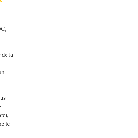
DC,
 de la
un
lus
e
te),
ne le