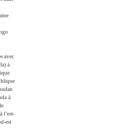
aine
ongo
es avec
la) à
lique
ublique
Soudan
nda à
le
à l’est-
ud-est