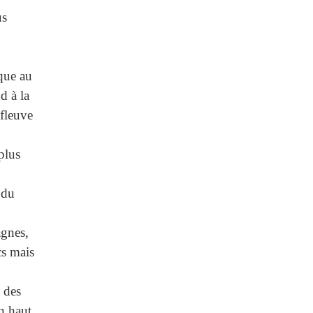
us
ique au
d à la
 fleuve
plus
 du
agnes,
cs mais
 des
n haut