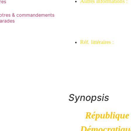
Autres informations :
res
Ex collection Westerdi
ptres & commandements
Dirjan.
parades
Collection Mémoire-
africaine.
Réf. littéraires :
Beauté fatale armes
d’Afrique centrale, Ja
p 211.
Panga na visu p 202
.
Synopsis
République
Démocratiqu