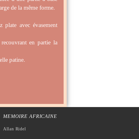
large de la même forme.
ez plate avec évasement
 recouvrant en partie la
lle patine.
MEMOIRE AFRICAINE
Allan Ridel