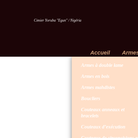
Cimier Yoruba "Egun" / Nigéria
Accueil
Arme
Armes à double lame
Armes en bois
Armes mahdistes
Boucliers
Couteaux anneaux et
bracelets
Couteaux d’exécution
Couteaux de circoncisions e