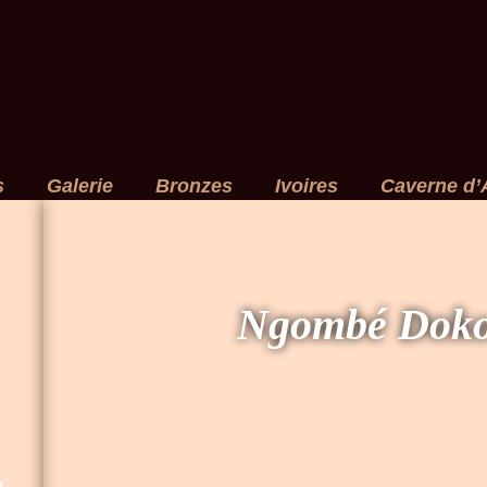
s
Galerie
Bronzes
Ivoires
Caverne d’
Ngombé Doko
t