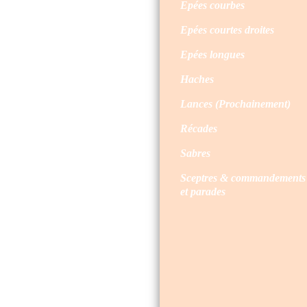
Epées courbes
Epées courtes droites
Epées longues
Haches
Lances (Prochainement)
Récades
Sabres
Sceptres & commandements
et parades