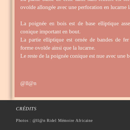
ovoïde allongée avec une perforation en lucarne 
La poignée en bois est de base elliptique ass
conique important en bout.
La partie elliptique est ornée de bandes de fer
forme ovoïde ainsi que la lucarne.
Le reste de la poignée conique est nue avec une be
@ll@n
CRÉDITS
Photos : @ll@n Ridel Mémoire Africaine