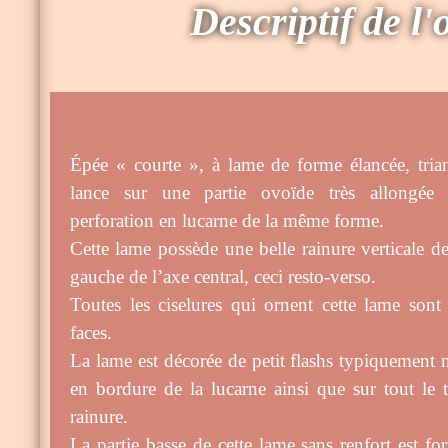
Descriptif de l'
Épée « courte », à lame de forme élancée, trian
lance sur une partie ovoïde très allongée
perforation en lucarne de la même forme.
Cette lame possède une belle rainure verticale de
gauche de l’axe central, ceci resto-verso.
Toutes les ciselures qui ornent cette lame sont
faces.
La lame est décorée de petit flashs typiquement 
en bordure de la lucarne ainsi que sur tout le 
rainure.
La partie basse de cette lame sans renfort est fo