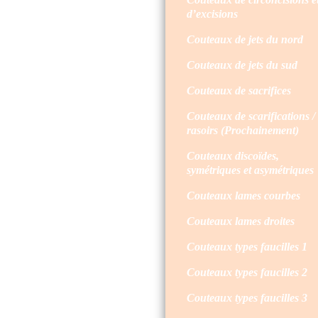
d’excisions
Couteaux de jets du nord
Couteaux de jets du sud
Couteaux de sacrifices
Couteaux de scarifications /
rasoirs (Prochainement)
Couteaux discoïdes,
symétriques et asymétriques
Couteaux lames courbes
Couteaux lames droites
Couteaux types faucilles 1
Couteaux types faucilles 2
Couteaux types faucilles 3