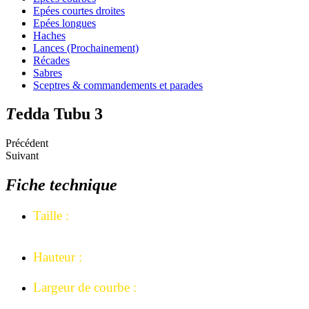
Epées courtes droites
Epées longues
Haches
Lances (Prochainement)
Récades
Sabres
Sceptres & commandements et parades
T
edda Tubu 3
Précédent
Suivant
Fiche technique
Taille
:
Largeur de tête : 3 cm au plus large.
Hauteur :
68 cm.
Largeur de courbe :
41 cm, 42 cm avec fourreau.