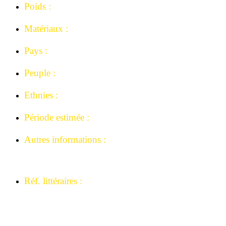
Poids :
190 grammes, 230 avec fourreau.
Matériaux :
Fer forgé, cuir.
Pays :
Sahara oriental, Région Tibesti. Tchad, Niger.
Peuple :
Touareg, Pasteur.
Ethnies :
Tedda, Tubu.
Période estimée :
Années 1920-1940
Autres informations :
Ex collection Française Dijon..
Collection Mémoire-africaine.
Réf. littéraires :
Le couteau, de la lame à l’identité. Thibaut
Rémusat.
Armes traditionnelle
s d’Afrique, Tristan Arbousse
Bastide.