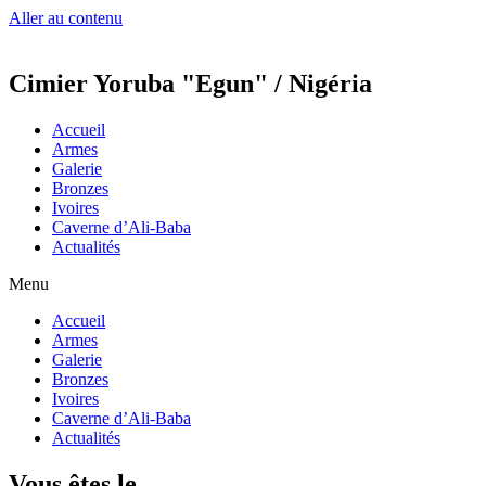
Aller au contenu
Cimier Yoruba "Egun" / Nigéria
Accueil
Armes
Galerie
Bronzes
Ivoires
Caverne d’Ali-Baba
Actualités
Menu
Accueil
Armes
Galerie
Bronzes
Ivoires
Caverne d’Ali-Baba
Actualités
Vous êtes le