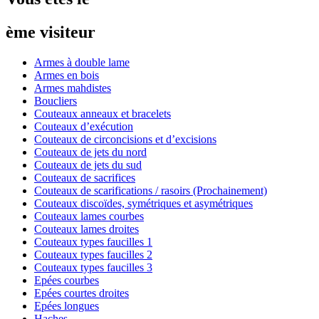
ème visiteur
Armes à double lame
Armes en bois
Armes mahdistes
Boucliers
Couteaux anneaux et bracelets
Couteaux d’exécution
Couteaux de circoncisions et d’excisions
Couteaux de jets du nord
Couteaux de jets du sud
Couteaux de sacrifices
Couteaux de scarifications / rasoirs (Prochainement)
Couteaux discoïdes, symétriques et asymétriques
Couteaux lames courbes
Couteaux lames droites
Couteaux types faucilles 1
Couteaux types faucilles 2
Couteaux types faucilles 3
Epées courbes
Epées courtes droites
Epées longues
Haches