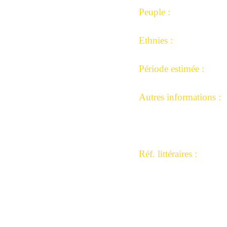
outeaux
Peuple :
ypes
ucilles 1
Ngbandi.
Ethnies :
outeaux
Yakoma, Sango.
ypes
Période estimée :
ucilles 2
Années 1890-1920
outeaux
Autres informations :
ypes
Salle des vente de Tarb
ucilles 3
Collection Mémoire-
pées
africaine.
ourbes
Réf. littéraires :
Beauté fatale armes
pées
ourtes
d’Afrique centrale,
roites
Jan Elsen p 211.
Panga na visu p 108/1
pées
Ngbandi Yakoma, Luc