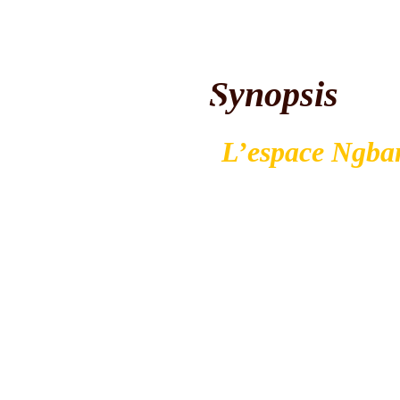
ongues
Lefebvre.
aches
ances
Synopsis
Prochainement)
écades
L’espace Ngba
abres
D’après certaines recherches,
ceptres &
Yakoma seraient originaires
ommandements
d’Égypte.
t parades
Ils auraient migré dès le 15e
vers le Sud-Ouest en fuyant
razzias des négriers arabes a
que la guerre sainte entre le
Darfour et le Kordofan.
Ils s’installent en Républiqu