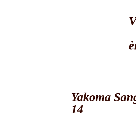
Accueil
Armes
V
Galerie
Bronzes
Ivoires
è
Caverne d’Ali-Baba
Actualités
rmes à
Yakoma San
ouble lame
14
rmes en
ois
rmes