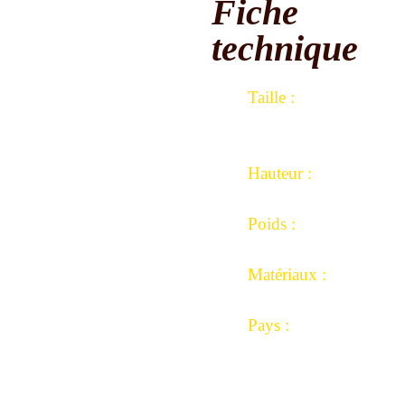
Fiche
outeaux de
acrifices
technique
outeaux de
arifications /
Taille
:
asoirs
Prochainement)
Largeur de tête : 5,7 
plus large.
outeaux
Hauteur :
iscoïdes,
47 cm.
ymétriques
Poids :
symétriques
345 grammes.
Matériaux :
outeaux
ames
Fer forgé, boi, cuivre.
ourbes
Pays :
République
outeaux
ames droites
Centrafricaine,Républ
Démocratique du Con