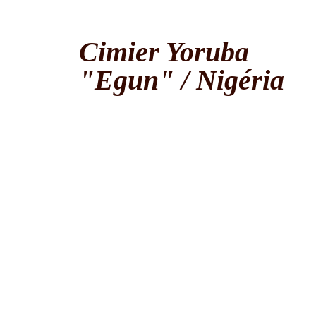
Cimier Yoruba
"Egun" / Nigéria
A
d
A
b
A